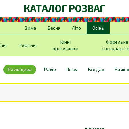
КАТАЛОГ РОЗВАГ
Зима
Весна
Літо
Осінь
Кінні
Форельне
бінг
Рафтинг
прогулянки
господарст
Рахівщина
Рахів
Ясіня
Богдан
Бичкі
КОНТАКТИ