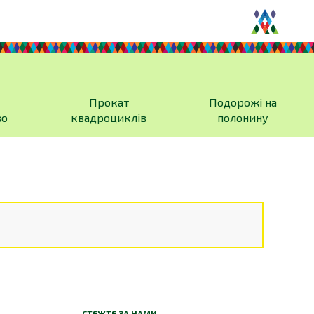
Прокат
Подорожі на
во
квадроциклів
полонину
в
СТЕЖТЕ ЗА НАМИ