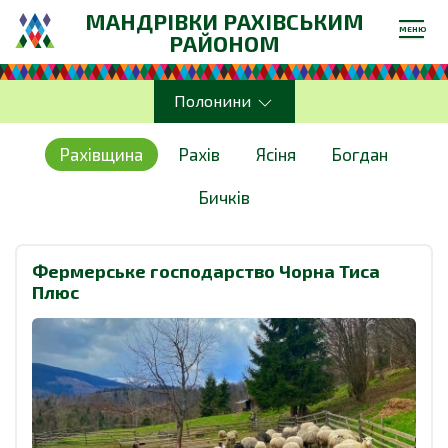
МАНДРІВКИ РАХІВСЬКИМ
МЕНЮ
РАЙОНОМ
Полонини
Рахівщина
Рахів
Ясіня
Богдан
Бичків
Фермерське господарство Чорна Тиса
Плюс