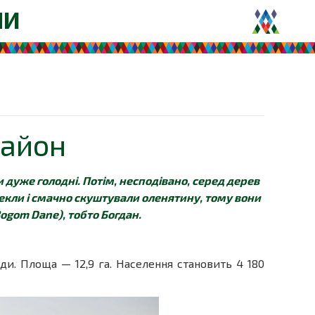
НИ
район
и дуже голодні. Потім, несподівано, серед дерев
пекли і смачно скуштували оленятину, тому вони
Bogom Dane), тобто Богдан.
ади. Площа — 12,9 га. Населення становить 4 180