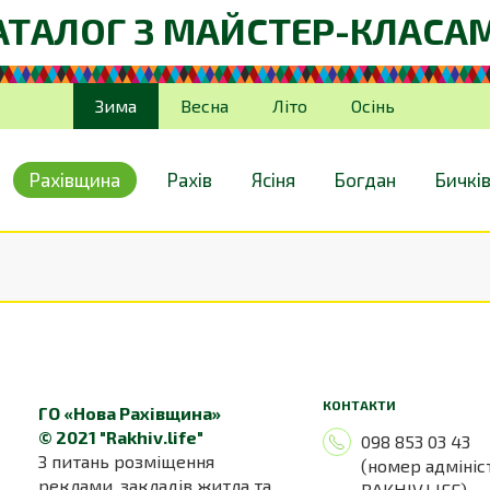
АТАЛОГ З МАЙСТЕР-КЛАСА
Зима
Весна
Літо
Осінь
Рахівщина
Рахів
Ясіня
Богдан
Бичкі
КОНТАКТИ
ГО «Нова Рахівщина»
© 2021 "Rakhiv.life"
098 853 03 43
З питань розміщення
(номер адмініс
реклами, закладів житла та
RAKHIV.LIFE)