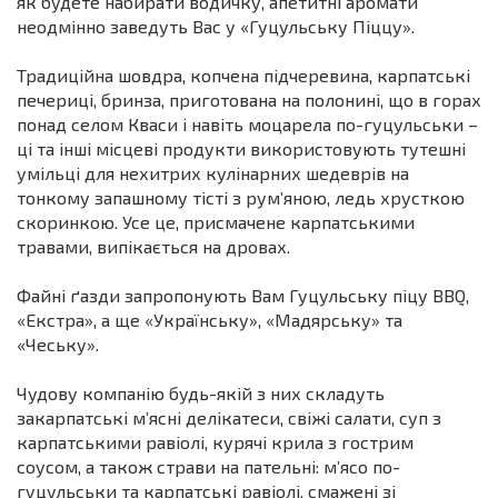
як будете набирати водичку, апетитні аромати
неодмінно заведуть Вас у «Гуцульську Піццу».
Традиційна шовдра, копчена підчеревина, карпатські
печериці, бринза, приготована на полонині, що в горах
понад селом Кваси і навіть моцарела по-гуцульськи –
ці та інші місцеві продукти використовують тутешні
умільці для нехитрих кулінарних шедеврів на
тонкому запашному тісті з рум’яною, ледь хрусткою
скоринкою. Усе це, присмачене карпатськими
травами, випікається на дровах.
Файні ґазди запропонують Вам Гуцульську піцу BBQ,
«Екстра», а ще «Українську», «Мадярську» та
«Чеську».
Чудову компанію будь-якій з них складуть
закарпатські м’ясні делікатеси, свіжі салати, суп з
карпатськими равіолі, курячі крила з гострим
соусом, а також страви на пательні: м’ясо по-
гуцульськи та карпатські равіолі, смажені зі