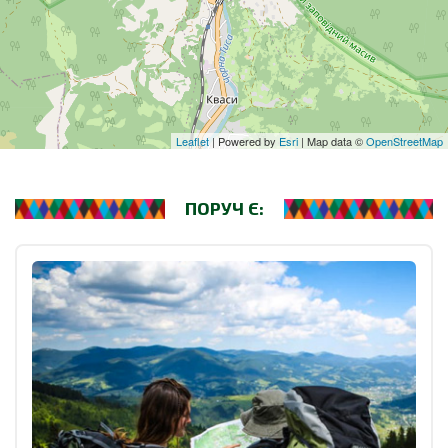
Leaflet
| Powered by
Esri
| Map data ©
OpenStreetMap
ПОРУЧ Є: