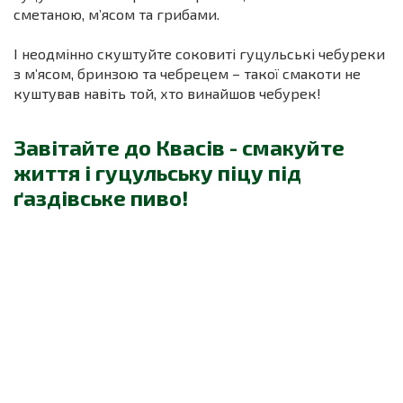
сметаною, м’ясом та грибами.
І неодмінно скуштуйте соковиті гуцульські чебуреки
з м’ясом, бринзою та чебрецем – такої смакоти не
куштував навіть той, хто винайшов чебурек!
Завітайте до Квасів - смакуйте
життя і гуцульську піцу під
ґаздівське пиво!