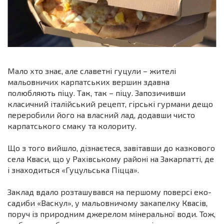
Мало хто знає, але славетні гуцули – жителі
мальовничих карпатських вершин здавна
полюбляють піцу. Так, так – піцу. Запозичивши
класичний італійський рецепт, гірські гурмани дещо
переробили його на власний лад, додавши чисто
карпатського смаку та колориту.
Що з того вийшло, дізнаєтеся, завітавши до казкового
села Кваси, що у Рахівському районі на Закарпатті, де
і знаходиться «Гуцульська Піцца».
Заклад вдало розташувався на першому поверсі еко-
садиби «Васкул», у мальовничому закапелку Квасів,
поруч із природним джерелом мінеральної води. Тож,