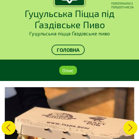
ПЕРЕГЛЯНУЛИ З
ПЕРШОГО ЧИСЛА
Гуцульська Піцца під
Ґаздівське Пиво
Гуцульська піцца Ґаздівське пиво
ГОЛОВНА
Опис