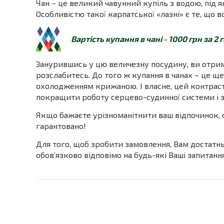
Чан – це великий чавунний купіль з водою, під я
Особливістю такої карпатської «лазні» є те, що 
Вартість купання в чані - 1000 грн за 2
Занурившись у цю величезну посудину, ви отрим
розслабитесь. До того ж купання в чанах – це ще
охолодженням крижаною. І власне, цей контраст
покращити роботу серцево-судинної системи і з
Якщо бажаєте урізноманітнити ваш відпочинок, о
гарантовано!
Для того, щоб зробити замовлення, Вам достатнь
обов’язково відповімо на будь-які Ваші запитан