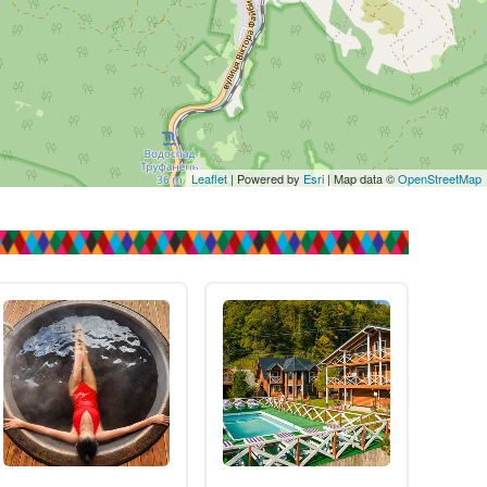
Leaflet
| Powered by
Esri
| Map data ©
OpenStreetMap