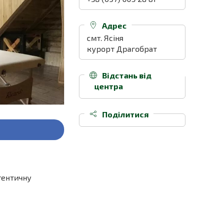
Адрес
смт. Ясіня
курорт Драгобрат
Відстань від
центра
11 км.
Поділитися
тентичну