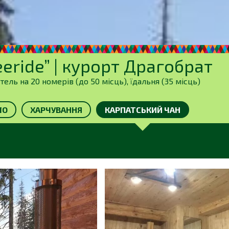
eeride” | курорт Драгобрат
ль на 20 номерів (до 50 місць), їдальня (35 місць)
ЛО
ХАРЧУВАННЯ
КАРПАТСЬКИЙ ЧАН