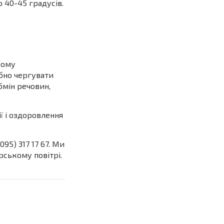
 40-45 градусів.
ьому
ібно чергувати
бмін речовин,
ї і оздоровлення
95) 317 17 67. Ми
рському повітрі.