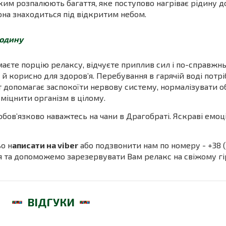
ким розпалюють багаття, яке поступово нагріває рідину до
вона знаходиться під відкритим небом.
 годину
аєте порцію релаксу, відчуєте приплив сил і по-справжн
 й корисно для здоров’я. Перебування в гарячій воді потр
 допомагає заспокоїти нервову систему, нормалізувати о
міцнити організм в цілому.
бов’язково наважтесь на чани в Драгобраті. Яскраві емоці
о н
аписати на viber
або подзвонити нам по номеру - +38 (0
ня та допоможемо зарезервувати Вам релакс на свіжому гі
ВІДГУКИ