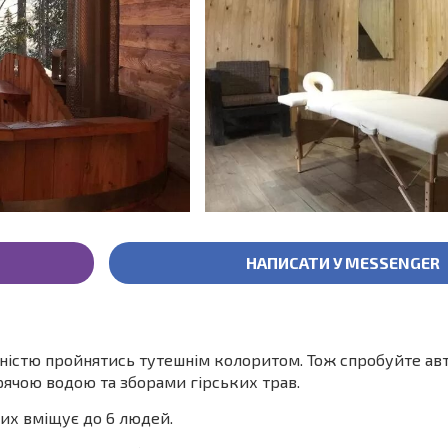
НАПИСАТИ У MESSENGER
вністю пройнятись тутешнім колоритом. Тож спробуйте ав
рячою водою та зборами гірських трав.
ких вміщує до 6 людей.