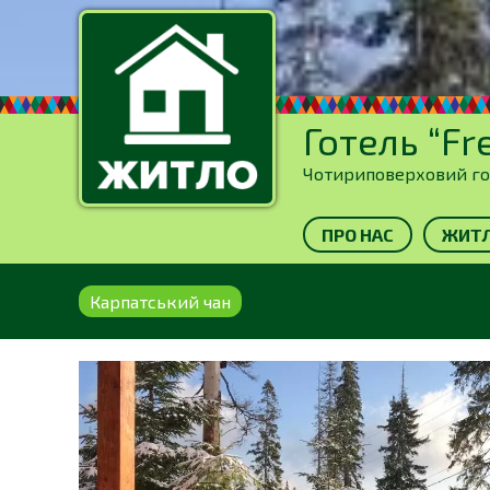
Готель “Fr
Чотириповерховий готе
ПРО НАС
ЖИТ
Карпатський чан