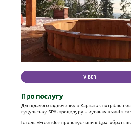
VIBER
Про послугу
Для вдалого відпочинку в Карпатах потрібно по
гуцульську SPA-процедуру – купання в чані з га
Готель «Freeride» пропонує чани в Драгобраті, я