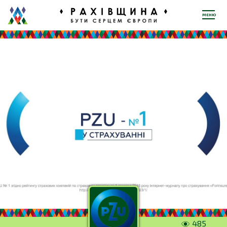
МЕНЮ
485