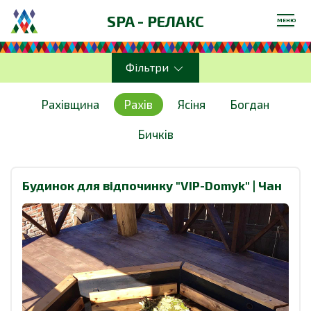
SPA - РЕЛАКС
МЕНЮ
Фільтри
Рахівщина
Рахів
Ясіня
Богдан
Бичків
Будинок для відпочинку "VIP-Domyk" | Чан