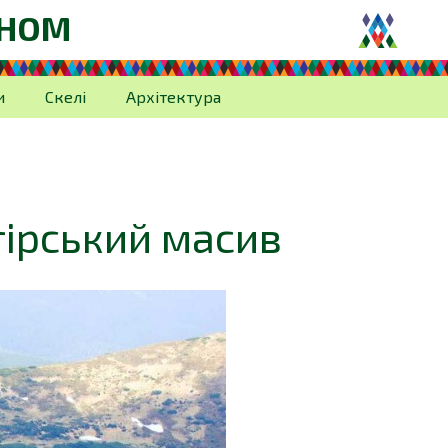
ОНОМ
и
Скелі
Архітектура
в
гірський масив