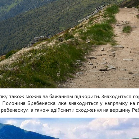
ку також можна за бажанням підкорити. Знаходиться гора
Полонина Бребенеска, яке знаходиться у напрямку на 
Бребенескул, а також здійснити сходження на вершину Реб