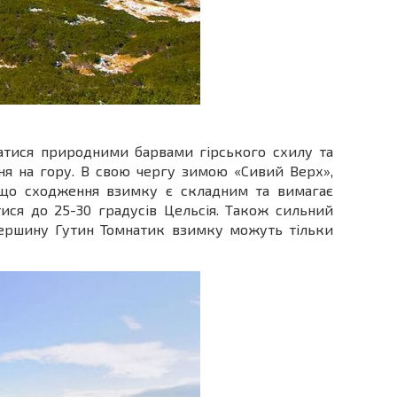
ватися природними барвами гірського схилу та
ння на гору. В свою чергу зимою «Сивий Верх»,
, що сходження взимку є складним та вимагає
тися до 25-30 градусів Цельсія. Також сильний
вершину Гутин Томнатик взимку можуть тільки