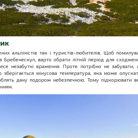
тик
них альпіністів так і туристів-любителів. Щоб помилу
а Бребенескул, варто обрати літній період для сходже
несе незабутні враження. Проте потрібно не забувати
р зберігається мінусова температура, яка може опуска
 роблять дану подорож небезпечною. Тому підкорювати 
енням.