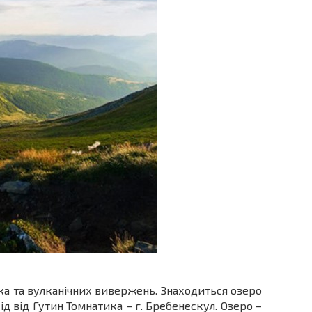
а та вулканічних вивержень. Знаходиться озеро
хід від Гутин Томнатика – г. Бребенескул. Озеро –