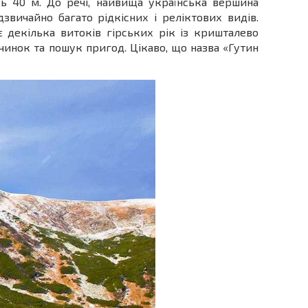
сь 40 м. До речі, найвища українська вершина
звичайно багато рідкісних і реліктових видів.
декілька витоків гірських рік із кришталево
чинок та пошук пригод. Цікаво, що назва «Гутин