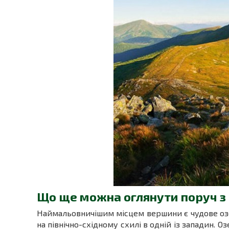
Що ще можна оглянути поруч з
Наймальовничішим місцем вершини є чудове озе
на північно-східному схилі в одній із западин. О