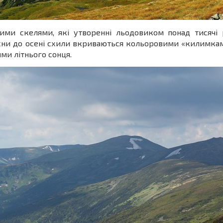
ми скелями, які утворенні льодовиком понад тисячі р
весни до осені схили вкриваються кольоровими «килимка
ми літнього сонця.