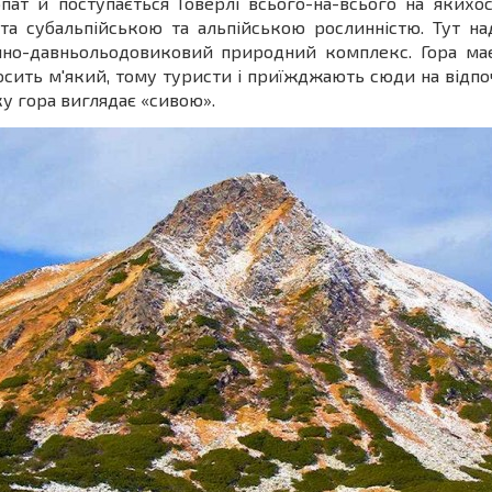
ат й поступається Говерлі всього-на-всього на якихо
а субальпійською та альпійською рослинністю. Тут над
нно-давньольодовиковий природний комплекс. Гора має 
осить м'який, тому туристи і приїжджають сюди на відпо
ку гора виглядає «сивою».