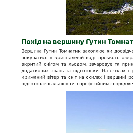
Похід на вершину Гутин Томна
Вершина Гутин Томнатик захоплює як досвідче
покупатися в кришталевій воді гірського озер
вкритий снігом та льодом, зачаровує та при
додаткових знань та підготовки. На схилах гі
крижаний вітер та сніг на схилах і вершині
підготовлені альпіністи з професійним спорядж