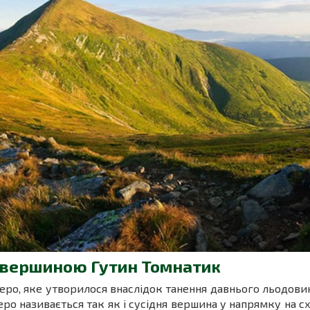
 вершиною Гутин Томнатик
ро, яке утворилося внаслідок танення давнього льодовик
зеро називається так як і сусідня вершина у напрямку на с