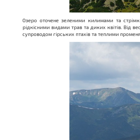
Озеро оточене зеленими килимами та стрімки
рідкісними видами трав та диких квітів. Від 
супроводом гірських птахів та теплими променя