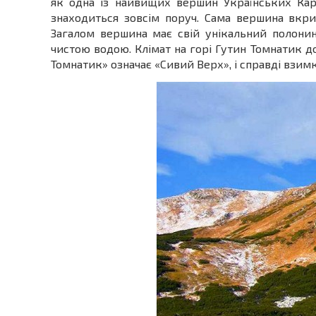
як одна із найвищих вершин Українських Карп
знаходиться зовсім поруч. Сама вершина вкрит
Загалом вершина має свій унікальний полони
чистою водою. Клімат на горі Гутин Томнатик д
Томнатик» означає «Сивий Верх», і справді взим