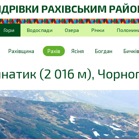
ДРІВКИ РАХІВСЬКИМ РАЙ
Гори
Водоспади
Озера
Річки
Полонин
Рахівщина
Рахів
Ясіня
Богдан
Бичкі
мнатик (2 016 м), Чорно