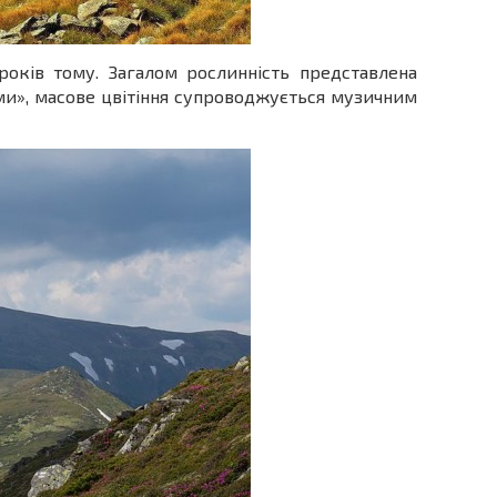
оків тому. Загалом рослинність представлена
ми», масове цвітіння супроводжується музичним